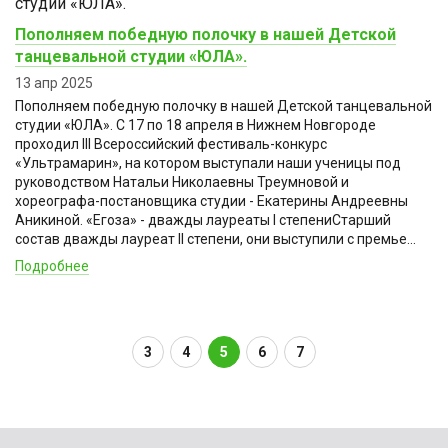
Пополняем победную полочку в нашей Детской
танцевальной студии «ЮЛА».
13 апр 2025
Пополняем победную полочку в нашей Детской танцевальной
студии «ЮЛА». С 17 по 18 апреля в Нижнем Новгороде
проходил III Всероссийский фестиваль-конкурс
«Ультрамарин», на котором выступали наши ученицы под
руководством Натальи Николаевны Треумновой и
хореографа-постановщика студии - Екатерины Андреевны
Аникиной. «Егоза» - дважды лауреаты I степениСтарший
состав дважды лауреат II степени, они выступили с премье...
Подробнее
3
4
5
6
7